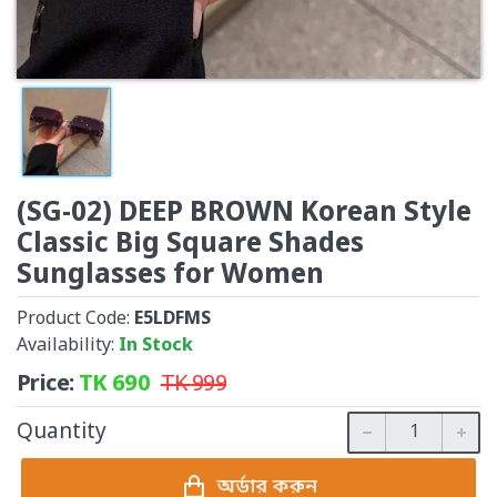
(SG-02) DEEP BROWN Korean Style
Classic Big Square Shades
Sunglasses for Women
Product Code:
E5LDFMS
Availability:
In Stock
Price:
TK
690
TK
999
Quantity
অর্ডার করুন