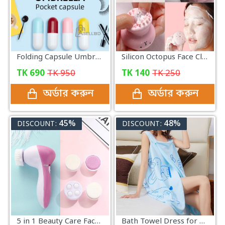
Folding Capsule Umbrella
Silicon Octopus Face Cleaning Brush
TK
690
TK
950
TK
140
TK
250
অর্ডার করুন
অর্ডার করুন
45%
48%
DISCOUNT:
DISCOUNT:
5 in 1 Beauty Care Face Massager
Bath Towel Dress for Women