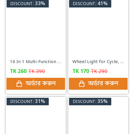
33%
41%
DISCOUNT:
DISCOUNT:
16 In 1 Multi-Function Bike & Bicycle Mechanic Repair Tool Kit
Wheel Light for Cycle, Bike & Car
TK
260
TK
390
TK
170
TK
290
অর্ডার করুন
অর্ডার করুন
31%
35%
DISCOUNT:
DISCOUNT: