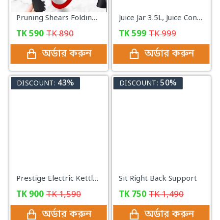
Pruning Shears Folding Woodsawing Tools for Multi-purpose Pruning Gardening Scissors Hand Pruner
Juice Jar 3.5L, Juice Container Dispenser with Tap
TK
590
TK
890
TK
599
TK
999
অর্ডার করুন
অর্ডার করুন
43%
50%
DISCOUNT:
DISCOUNT:
Prestige Electric Kettle -2 Liter
Sit Right Back Support
TK
900
TK
1,590
TK
750
TK
1,490
অর্ডার করুন
অর্ডার করুন