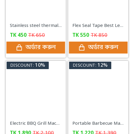
Stainless steel thermal Mug with LED digital screen
Flex Seal Tape Best Leakage Solution (𝟒 𝐢𝐧𝐜𝐡𝐞𝐬 𝐱 𝟓 𝐟𝐞𝐞𝐭)
TK
450
TK
650
TK
550
TK
850
অর্ডার করুন
অর্ডার করুন
10%
12%
DISCOUNT:
DISCOUNT:
Electric BBQ Grill Machine - Black
Portable Barbecue Machine BBQ - Black
TK
1,890
TK
2,100
TK
1,220
TK
1,390