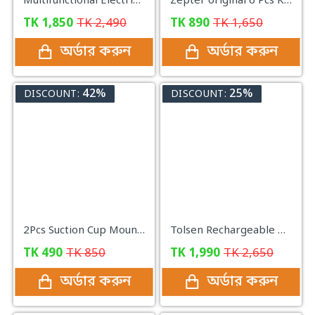
Multifunctional Electrician Pliers 5 in 1 Replaceable Wire Stripping Pliers Wire Cutting Needle Nosed Pliers Special Tools
Zepter original 6 Pcs Knife Set
TK
1,850
TK
2,490
TK
890
TK
1,650
অর্ডার করুন
অর্ডার করুন
42%
25%
DISCOUNT:
DISCOUNT:
2Pcs Suction Cup Mount Car Blind Spot Mirror Wide Rear View Mirror
Tolsen Rechargeable Drill Machine - Yellow
TK
490
TK
850
TK
1,990
TK
2,650
অর্ডার করুন
অর্ডার করুন