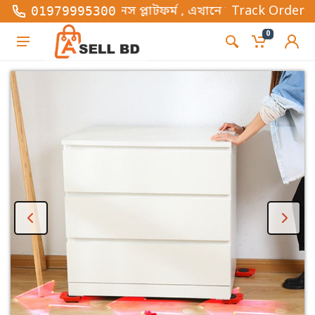
িজনেস প্লাটফর্ম , এখানে সব ধরনের ফ্যাশন এবং গ্যাজেট আ
Track Order
01979995300
0