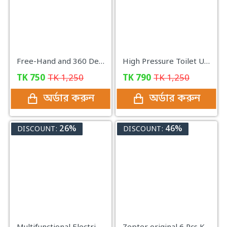
Free-Hand and 360 Degree Rotating Spin Mop
High Pressure Toilet Unblock One Shot, Toilet Plunger Clog Remover
TK
750
TK
1,250
TK
790
TK
1,250
অর্ডার করুন
অর্ডার করুন
26%
46%
DISCOUNT:
DISCOUNT: