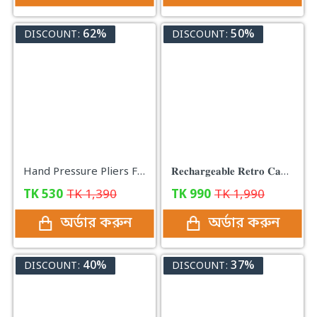
62%
50%
DISCOUNT:
DISCOUNT:
Hand Pressure Pliers For Prong Snap Button (FREE 100 BUTTON)
𝐑𝐞𝐜𝐡𝐚𝐫𝐠𝐞𝐚𝐛𝐥𝐞 𝐑𝐞𝐭𝐫𝐨 𝐂𝐚𝐦𝐩𝐢𝐧𝐠 𝐋𝐚𝐦𝐩
TK
530
TK
1,390
TK
990
TK
1,990
অর্ডার করুন
অর্ডার করুন
40%
37%
DISCOUNT:
DISCOUNT: