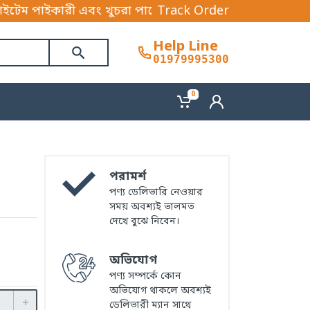
খুচরা পাবেন। আপনি আমাদের পণ্যের সেবা বাংলাদেশের যে কো
Track Order
Help Line
01979995300
0
পরামর্শ
পণ্য ডেলিভারি নেওয়ার
সময় অবশ্যই ভালমত
দেখে বুঝে নিবেন।
অভিযোগ
পণ্য সম্পর্কে কোন
অভিযোগ থাকলে অবশ্যই
ডেলিভারী ম্যান সাথে