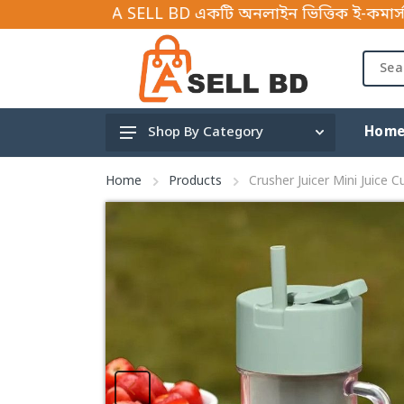
LL BD একটি অনলাইন ভিত্তিক ই-কমার্স বিজনেস প্লাটফর্ম ,
Hom
Shop By Category
Gardening and tools
Home
Products
Crusher Juicer Mini Juice 
Hardware Tools & Parts
Mother & Baby
Travels
Shoe accessories
Fishing & Outdoor
Children
Car Accessories