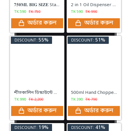
𝟕𝟓𝟎𝐌𝐋 𝐁𝐈𝐆 𝐒𝐈𝐙𝐄 Stainless Steel Oil Pot with Strainer
2 in 1 Oil Dispenser And Sprayer Bottle
TK
590
TK
750
TK
590
TK
990
অর্ডার করুন
অর্ডার করুন
55%
51%
DISCOUNT:
DISCOUNT:
শীতকালিন ডিস্কাউন্টে অটোমেটিক ডাবল পিঠা মেকারের জাদুকরি কম্বো প্যাকেজ
500ml Hand Chopper Vegetable Cutter Chopper Manual Food-Processor Vegetables, Onions, Garlic in Seconds
TK
990
TK
2,200
TK
390
TK
790
অর্ডার করুন
অর্ডার করুন
19%
41%
DISCOUNT:
DISCOUNT: