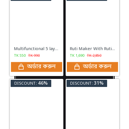
Multifunctional 5 layer Food Safety Cover
Ruti Maker With Ruti Paper & Both Side Gum Tape
TK
550
TK
990
TK
1,690
TK
2,850
অর্ডার করুন
অর্ডার করুন
46%
31%
DISCOUNT:
DISCOUNT: