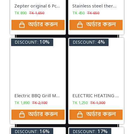
Zepter original 6 Pcs Knife Set
Stainless steel thermal Mug with LED digital screen
TK
890
TK
1,650
TK
450
TK
650
অর্ডার করুন
অর্ডার করুন
10%
4%
DISCOUNT:
DISCOUNT:
Electric BBQ Grill Machine - Black
ELECTRIC HEATING COFFEE MUG & SAUCER
TK
1,890
TK
2,100
TK
1,250
TK
1,300
অর্ডার করুন
অর্ডার করুন
16%
17%
DISCOUNT:
DISCOUNT: