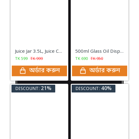
Juice Jar 3.5L, Juice Container Dispenser with Tap
500ml Glass Oil Dispenser with Steel Cover Seasoning
TK
599
TK
999
TK
690
TK
950
অর্ডার করুন
অর্ডার করুন
21%
40%
DISCOUNT:
DISCOUNT: