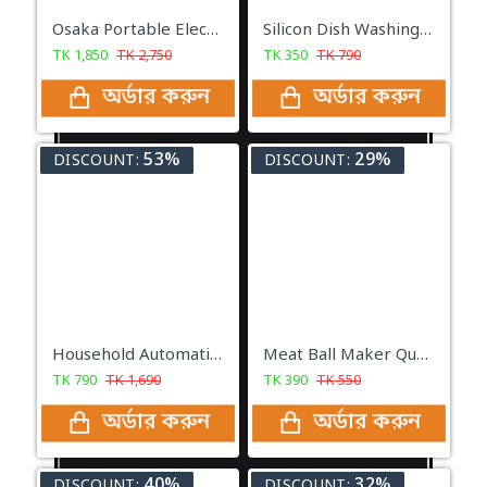
Osaka Portable Electric Hot Plate Infrared Stove
Silicon Dish Washing Kitchen Hand Gloves -1Pair
TK
1,850
TK
2,750
TK
350
TK
790
অর্ডার করুন
অর্ডার করুন
53%
29%
DISCOUNT:
DISCOUNT:
Household Automatic Electric Yogurt Maker, Home Electric Doi Maker
Meat Ball Maker Quadruple 4
TK
790
TK
1,690
TK
390
TK
550
অর্ডার করুন
অর্ডার করুন
40%
32%
DISCOUNT:
DISCOUNT: