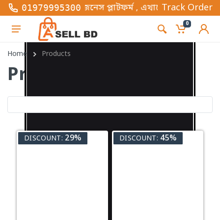
ই-কমার্স বিজনেস প্লাটফর্ম , এখানে সব ধরনের ফ্যাশন এবং
Track Order
01979995300
0
Home
Products
Products
29%
45%
DISCOUNT:
DISCOUNT: