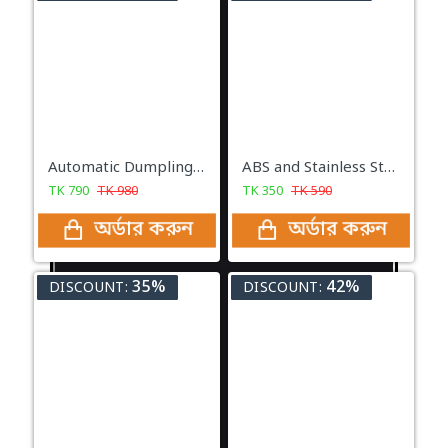
Automatic Dumpling Pitha Maker
ABS and Stainless Steel Hair Catching Drain Cleaner Wire Spring Sink
TK
790
TK
980
TK
350
TK
590
অর্ডার করুন
অর্ডার করুন
35%
42%
DISCOUNT:
DISCOUNT: