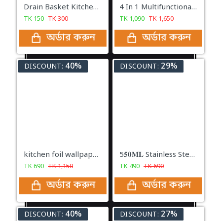
Drain Basket Kitchen Sink Drain
4 In 1 Multifunctional Stainless Steel Basin With Vegetable Cutter with Drain Basket
TK
150
TK
300
TK
1,090
TK
1,650
অর্ডার করুন
অর্ডার করুন
40%
29%
DISCOUNT:
DISCOUNT:
kitchen foil wallpaper/Aluminum Foil Self Adhesive Kitchen Sticker (𝐒𝐈𝐙𝐄: 𝟓 𝐌𝐞𝐭𝐞𝐫 𝐗 𝟐𝟒 𝐈𝐧𝐜𝐡)
5𝟓𝟎𝐌𝐋 Stainless Steel Oil Pot with Strainer
TK
690
TK
1,150
TK
490
TK
690
অর্ডার করুন
অর্ডার করুন
40%
27%
DISCOUNT:
DISCOUNT: