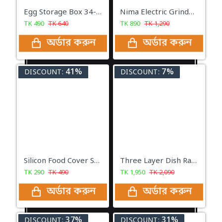
Egg Storage Box 34-Grid
Nima Electric Grinder Stainless Steel Bowl 150W (NM-8300)
TK
490
TK
640
TK
890
TK
1,290
অর্ডার করুন
অর্ডার করুন
41%
7%
DISCOUNT:
DISCOUNT:
Silicon Food Cover Set of 6pcs Kitchen Reusable Silicone Pot Cover
Three Layer Dish Rack Kitchen Rack
TK
290
TK
490
TK
1,950
TK
2,090
অর্ডার করুন
অর্ডার করুন
37%
31%
DISCOUNT:
DISCOUNT: