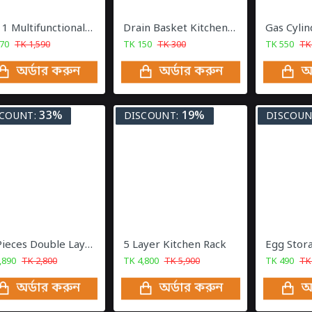
3 In 1 Multifunctional Stainless Steel Basin With Vegetable Cutter with Drain Basket
Drain Basket Kitchen Sink Drain
70
TK
1,590
TK
150
TK
300
TK
550
T
অর্ডার করুন
অর্ডার করুন
অ
33%
19%
COUNT:
DISCOUNT:
DISCOUN
12 Pieces Double Layer Spice Rack
5 Layer Kitchen Rack
,890
TK
2,800
TK
4,800
TK
5,900
TK
490
T
অর্ডার করুন
অর্ডার করুন
অ