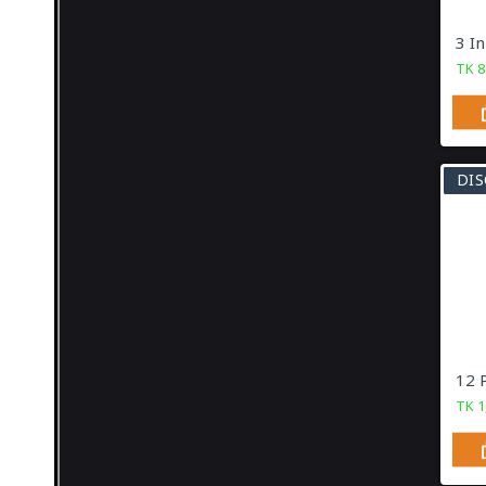
Garden Combo
TK
8
Pet & Animal
View All Categories
DIS
TK
1