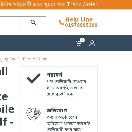
ং খুচরা পাবেন। আপনি আমাদের পণ্যের সেবা বাংলাদেশের যে 
Track Order
Help Line
01979995300
0
rging Shelf - Phone Stand
ll
পরামর্শ
পণ্য ডেলিভারি নেওয়ার
সময় অবশ্যই ভালমত
te
দেখে বুঝে নিবেন।
ile
অভিযোগ
পণ্য সম্পর্কে কোন
f -
অভিযোগ থাকলে অবশ্যই
ডেলিভারী ম্যান সাথে