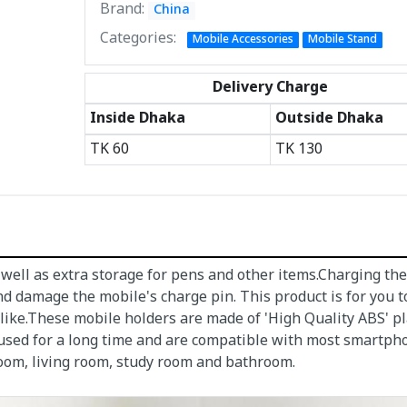
Brand:
China
Categories:
Mobile Accessories
Mobile Stand
Delivery Charge
Inside Dhaka
Outside Dhaka
TK
60
TK
130
 well as extra storage for pens and other items.Charging th
nd damage the mobile's charge pin. This product is for you 
 like.These mobile holders are made of 'High Quality ABS' pl
 used for a long time and are compatible with most smartph
oom, living room, study room and bathroom.