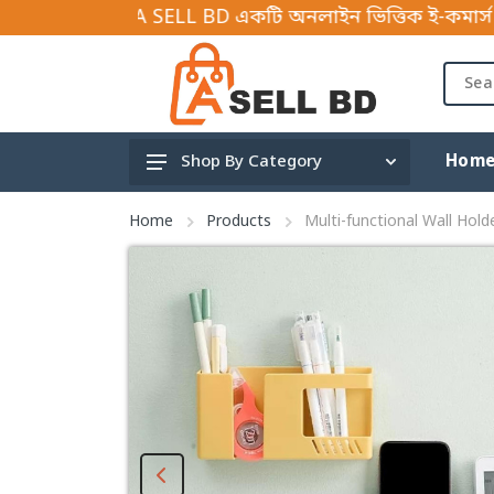
SELL BD একটি অনলাইন ভিত্তিক ই-কমার্স বিজনেস প্লাটফর্ম
Hom
Shop By Category
Gardening and tools
Home
Products
Multi-functional Wall Hol
Hardware Tools & Parts
Mother & Baby
Travels
Shoe accessories
Fishing & Outdoor
Children
Car Accessories