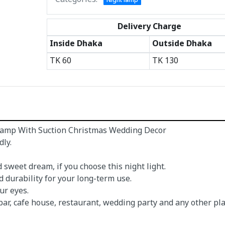
Categories:
Night lamp
Delivery Charge
Inside Dhaka
Outside Dhaka
TK
60
TK
130
 Lamp With Suction Christmas Wedding Decor
dly.
 sweet dream, if you choose this night light.
d durability for your long-term use.
our eyes.
 bar, cafe house, restaurant, wedding party and any other pla