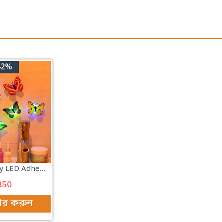
42%
5Pcs Butterfly LED Adhesive Wall Decorative Light Beautiful Butterfly LED Light
850
ডার করুন