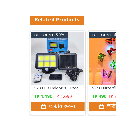
Related Products
30%
DISCOUNT:
DISCOUNT:
120 LED Indoor & Outdoor Solar Charging Lamp with Solar Panel
TK
1,190
TK
1,690
TK
490
TK
অর্ডার করুন
অর্