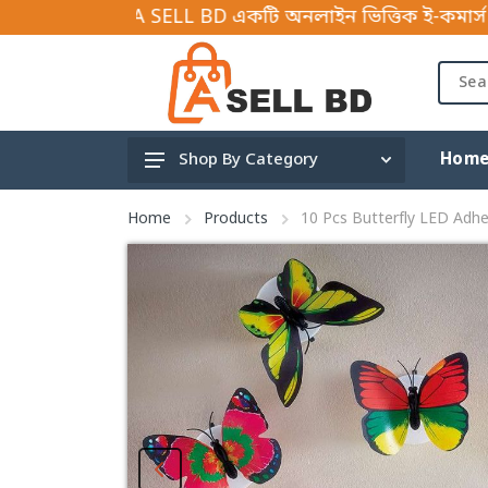
কুম, A SELL BD একটি অনলাইন ভিত্তিক ই-কমার্স বিজনেস প্ল
Hom
Shop By Category
Gardening and tools
Home
Products
10 Pcs Butterfly LED Adhes
Hardware Tools & Parts
Mother & Baby
Travels
Shoe accessories
Fishing & Outdoor
Children
Car Accessories