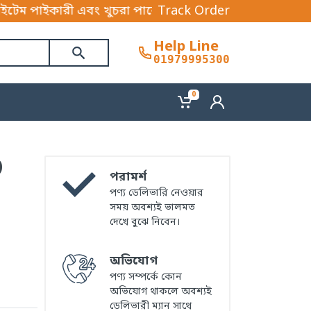
ারী এবং খুচরা পাবেন। আপনি আমাদের পণ্যের সেবা বাংলাদেশ
Track Order
Help Line
01979995300
0
D
পরামর্শ
পণ্য ডেলিভারি নেওয়ার
সময় অবশ্যই ভালমত
দেখে বুঝে নিবেন।
অভিযোগ
পণ্য সম্পর্কে কোন
অভিযোগ থাকলে অবশ্যই
ডেলিভারী ম্যান সাথে